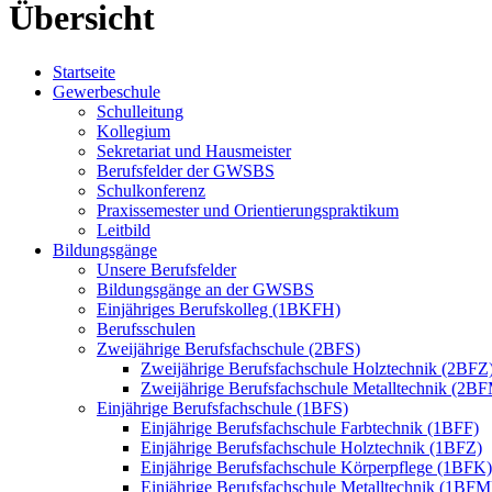
Startseite
Gewerbeschule
Schulleitung
Kollegium
Sekretariat und Hausmeister
Berufsfelder der GWSBS
Schulkonferenz
Praxissemester und Orientierungspraktikum
Leitbild
Bildungsgänge
Unsere Berufsfelder
Bildungsgänge an der GWSBS
Einjähriges Berufskolleg (1BKFH)
Berufsschulen
Zweijährige Berufsfachschule (2BFS)
Zweijährige Berufsfachschule Holztechnik (2BFZ
Zweijährige Berufsfachschule Metalltechnik (2B
Einjährige Berufsfachschule (1BFS)
Einjährige Berufsfachschule Farbtechnik (1BFF)
Einjährige Berufsfachschule Holztechnik (1BFZ)
Einjährige Berufsfachschule Körperpflege (1BFK)
Einjährige Berufsfachschule Metalltechnik (1BFM
Ausbildungsvorbereitung (AV)